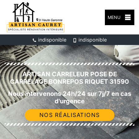
MENU
indisponible
indisponible
ARTISAN CARRELEUR POSE DE
CARRELAGE BONREPOS RIQUET 31590
Nous intervenons 24h/24 sur 7j/7 en cas
d'urgence
NOS RÉALISATIONS