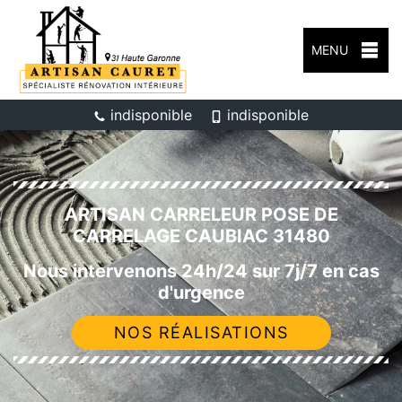
MENU
indisponible
indisponible
ARTISAN CARRELEUR POSE DE
CARRELAGE CAUBIAC 31480
Nous intervenons 24h/24 sur 7j/7 en cas
d'urgence
NOS RÉALISATIONS