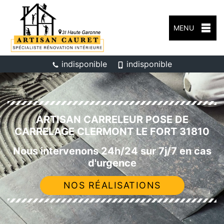
MENU
indisponible
indisponible
ARTISAN CARRELEUR POSE DE
CARRELAGE CLERMONT LE FORT 31810
Nous intervenons 24h/24 sur 7j/7 en cas
d'urgence
NOS RÉALISATIONS