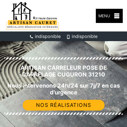
MENU
indisponible
indisponible
ARTISAN CARRELEUR POSE DE
CARRELAGE CUGURON 31210
Nous intervenons 24h/24 sur 7j/7 en cas
d'urgence
NOS RÉALISATIONS