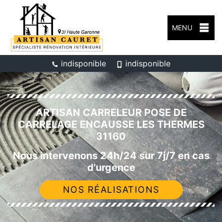
MENU
indisponible
indisponible
ARTISAN CARRELEUR POSE DE
CARRELAGE ENCAUSSE LES THERMES
31160
Nous intervenons 24h/24 sur 7j/7 en cas
d'urgence
NOS RÉALISATIONS