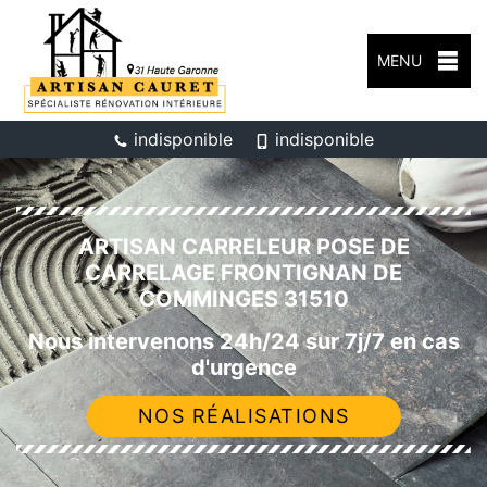
MENU
indisponible
indisponible
ARTISAN CARRELEUR POSE DE
CARRELAGE FRONTIGNAN DE
COMMINGES 31510
Nous intervenons 24h/24 sur 7j/7 en cas
d'urgence
NOS RÉALISATIONS