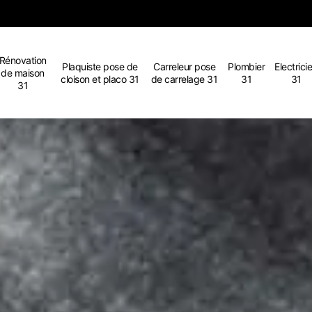
Rénovation
Plaquiste pose de
Carreleur pose
Plombier
Electrici
de maison
cloison et placo 31
de carrelage 31
31
31
31