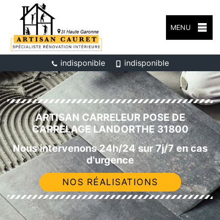
MENU
indisponible
indisponible
ARTISAN CARRELEUR POSE DE
CARRELAGE LANDORTHE 31800
Nous intervenons 24h/24 sur 7j/7 en cas
d'urgence
NOS RÉALISATIONS