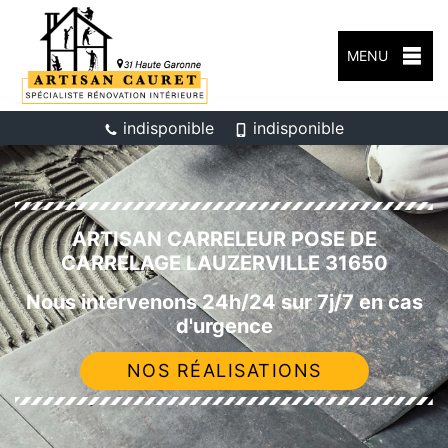
MENU
indisponible
indisponible
ARTISAN CARRELEUR POSE DE
CARRELAGE LAUZERVILLE 31650
Nous intervenons 24h/24 sur 7j/7 en cas
d'urgence
NOS RÉALISATIONS