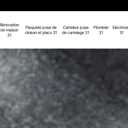
Rénovation
Plaquiste pose de
Carreleur pose
Plombier
Electrici
de maison
cloison et placo 31
de carrelage 31
31
31
31