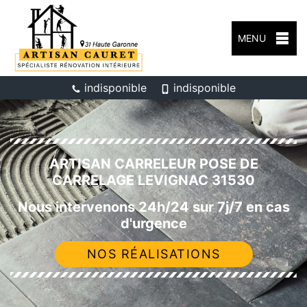
MENU
indisponible
indisponible
ARTISAN CARRELEUR POSE DE
CARRELAGE LEVIGNAC 31530
Nous intervenons 24h/24 sur 7j/7 en cas
d'urgence
NOS RÉALISATIONS