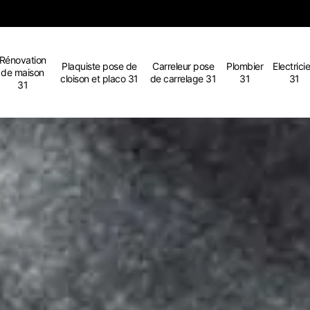
Rénovation
Plaquiste pose de
Carreleur pose
Plombier
Electrici
de maison
cloison et placo 31
de carrelage 31
31
31
31