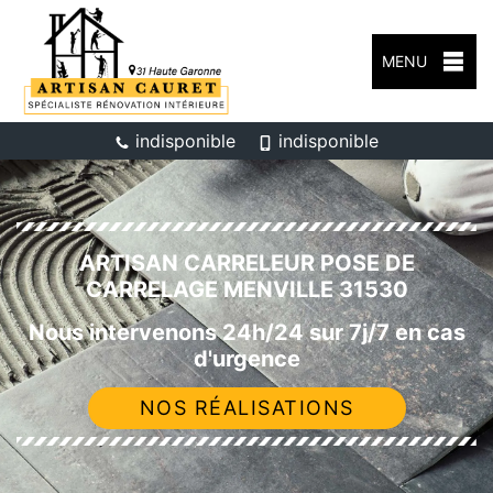
MENU
indisponible
indisponible
ARTISAN CARRELEUR POSE DE
CARRELAGE MENVILLE 31530
Nous intervenons 24h/24 sur 7j/7 en cas
d'urgence
NOS RÉALISATIONS