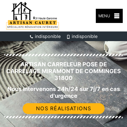
MENU
indisponible
indisponible
ARTISAN CARRELEUR POSE DE
CARRELAGE MIRAMONT DE COMMINGES
31800
Nous intervenons 24h/24 sur 7j/7 en cas
d'urgence
NOS RÉALISATIONS