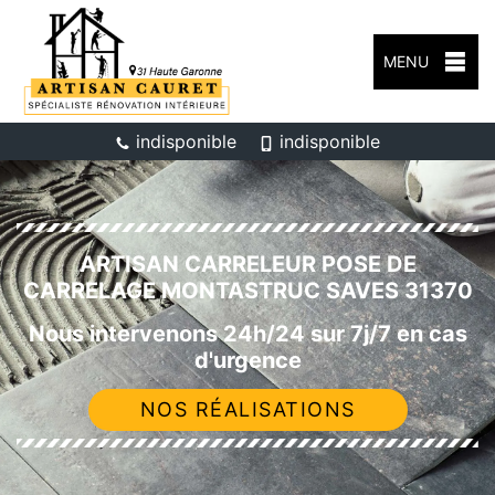
MENU
indisponible
indisponible
ARTISAN CARRELEUR POSE DE
CARRELAGE MONTASTRUC SAVES 31370
Nous intervenons 24h/24 sur 7j/7 en cas
d'urgence
NOS RÉALISATIONS