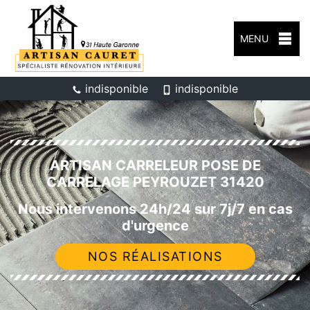
MENU
indisponible
indisponible
ARTISAN CARRELEUR POSE DE
CARRELAGE PEYROUZET 31420
Nous intervenons 24h/24 sur 7j/7 en cas
d'urgence
NOS RÉALISATIONS