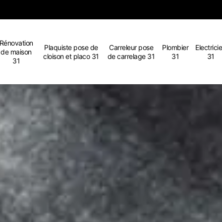
Rénovation
Plaquiste pose de
Carreleur pose
Plombier
Electrici
de maison
cloison et placo 31
de carrelage 31
31
31
31