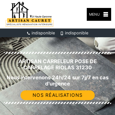
MENU
indisponible
indisponible
ARTISAN CARRELEUR POSE DE
CARRELAGE RIOLAS 31230
Nous intervenons 24h/24 sur 7j/7 en cas
d'urgence
NOS RÉALISATIONS