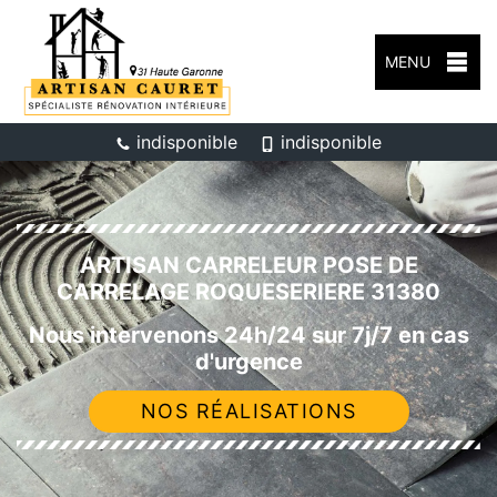
MENU
indisponible
indisponible
ARTISAN CARRELEUR POSE DE
CARRELAGE ROQUESERIERE 31380
Nous intervenons 24h/24 sur 7j/7 en cas
d'urgence
NOS RÉALISATIONS