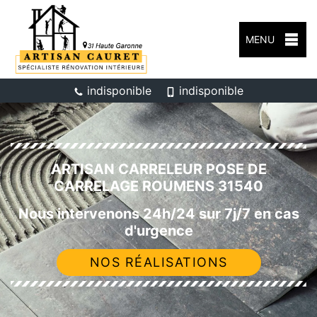
MENU
indisponible
indisponible
ARTISAN CARRELEUR POSE DE
CARRELAGE ROUMENS 31540
Nous intervenons 24h/24 sur 7j/7 en cas
d'urgence
NOS RÉALISATIONS