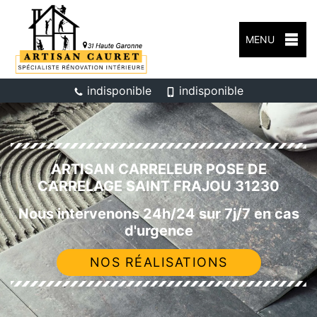
MENU
indisponible
indisponible
ARTISAN CARRELEUR POSE DE
CARRELAGE SAINT FRAJOU 31230
Nous intervenons 24h/24 sur 7j/7 en cas
d'urgence
NOS RÉALISATIONS