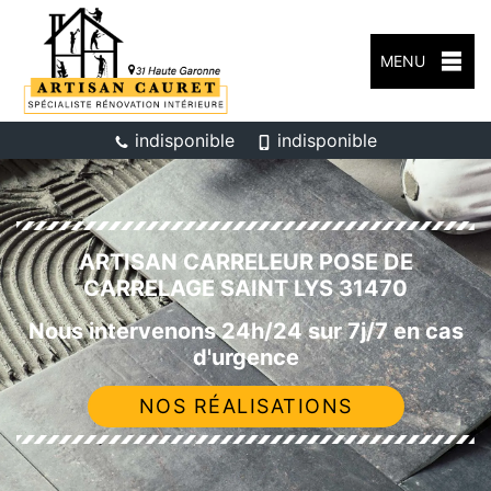
MENU
indisponible
indisponible
ARTISAN CARRELEUR POSE DE
CARRELAGE SAINT LYS 31470
Nous intervenons 24h/24 sur 7j/7 en cas
d'urgence
NOS RÉALISATIONS