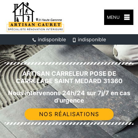
MENU
indisponible
indisponible
ARTISAN CARRELEUR POSE DE
CARRELAGE SAINT MEDARD 31360
Nous intervenons 24h/24 sur 7j/7 en cas
d'urgence
NOS RÉALISATIONS