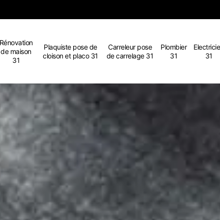
Rénovation
Plaquiste pose de
Carreleur pose
Plombier
Electrici
de maison
cloison et placo 31
de carrelage 31
31
31
31