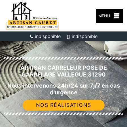
MENU
indisponible
indisponible
ARTISAN CARRELEUR POSE DE
CARRELAGE VALLEGUE 31290
Nous intervenons 24h/24 sur 7j/7 en cas
d'urgence
NOS RÉALISATIONS