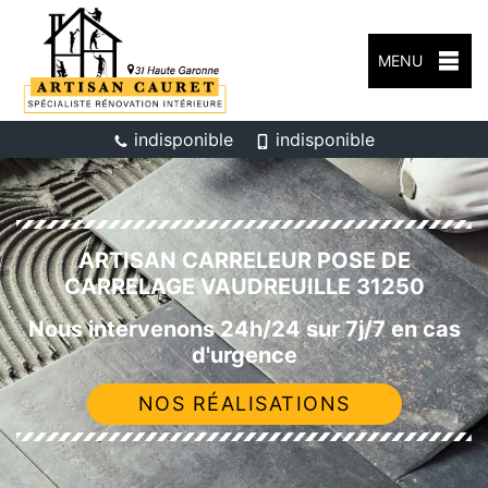
MENU
indisponible
indisponible
ARTISAN CARRELEUR POSE DE
CARRELAGE VAUDREUILLE 31250
Nous intervenons 24h/24 sur 7j/7 en cas
d'urgence
NOS RÉALISATIONS