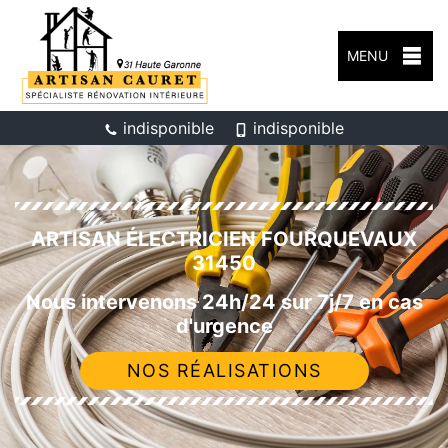
MENU
indisponible
indisponible
ARTISAN ÉLECTRICIEN FOURQUEVAUX
31450
Nous intervenons 24h/24 sur 7j/7 en cas
d'urgence
NOS RÉALISATIONS