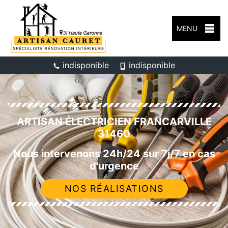
MENU
indisponible
indisponible
ARTISAN ÉLECTRICIEN FRANCARVILLE
31460
Nous intervenons 24h/24 sur 7j/7 en cas
d'urgence
NOS RÉALISATIONS