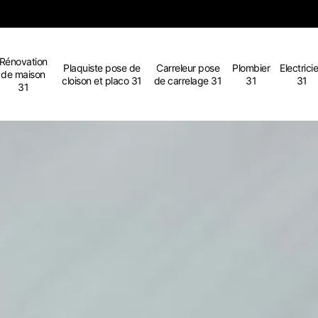
Rénovation
Plaquiste pose de
Carreleur pose
Plombier
Electrici
de maison
cloison et placo 31
de carrelage 31
31
31
31