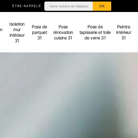
ÊTRE RAPPELÉ
Isolation
Pose de
Pose
Pose de
Peintre
en
mur
parquet
rénovation
tapisserie et toile
intérieur
intérieur
31
cuisine 31
de verre 31
31
31