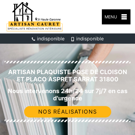
MENU
indisponible
indisponible
ARTISAN PLAQUISTE POSE DE CLOISON
ET PLACO ASPRET SARRAT 31800
Nous intervenons 24h/24 sur 7j/7 en cas
d'urgence
NOS RÉALISATIONS