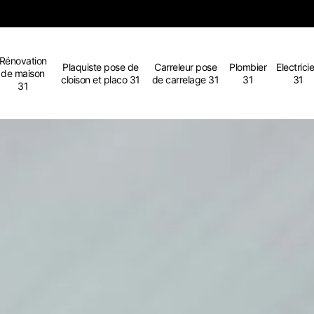
Rénovation
Plaquiste pose de
Carreleur pose
Plombier
Electrici
de maison
cloison et placo 31
de carrelage 31
31
31
31