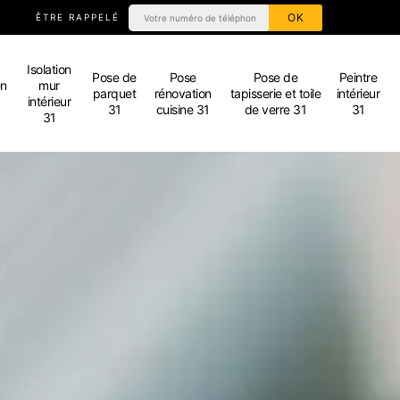
ÊTRE RAPPELÉ
Isolation
Pose de
Pose
Pose de
Peintre
en
mur
parquet
rénovation
tapisserie et toile
intérieur
intérieur
31
cuisine 31
de verre 31
31
31