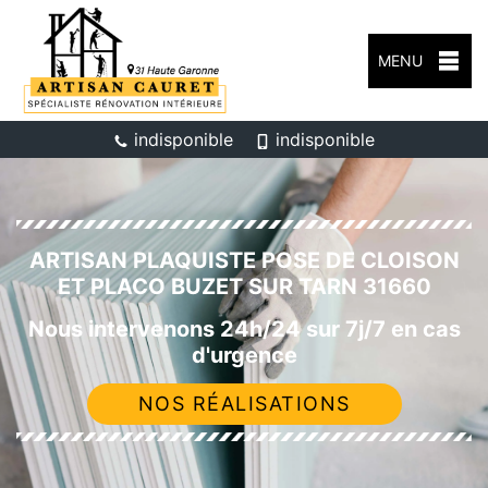
MENU
indisponible
indisponible
ARTISAN PLAQUISTE POSE DE CLOISON
ET PLACO BUZET SUR TARN 31660
Nous intervenons 24h/24 sur 7j/7 en cas
d'urgence
NOS RÉALISATIONS