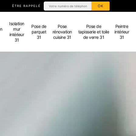
ÊTRE RAPPELÉ
Isolation
Pose de
Pose
Pose de
Peintre
en
mur
parquet
rénovation
tapisserie et toile
intérieur
intérieur
31
cuisine 31
de verre 31
31
31