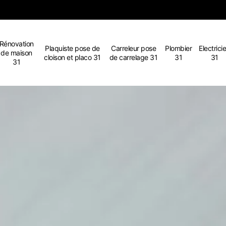
Rénovation
Plaquiste pose de
Carreleur pose
Plombier
Electrici
de maison
cloison et placo 31
de carrelage 31
31
31
31