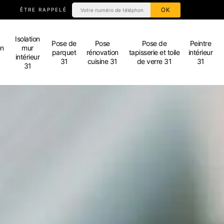
ÊTRE RAPPELÉ
Isolation
Pose de
Pose
Pose de
Peintre
en
mur
parquet
rénovation
tapisserie et toile
intérieur
intérieur
31
cuisine 31
de verre 31
31
31