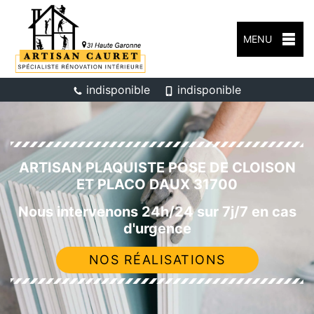
MENU
indisponible
indisponible
ARTISAN PLAQUISTE POSE DE CLOISON
ET PLACO DAUX 31700
Nous intervenons 24h/24 sur 7j/7 en cas
d'urgence
NOS RÉALISATIONS