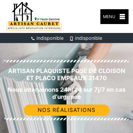
MENU
indisponible
indisponible
ARTISAN PLAQUISTE POSE DE CLOISON
ET PLACO EMPEAUX 31470
Nous intervenons 24h/24 sur 7j/7 en cas
d'urgence
NOS RÉALISATIONS