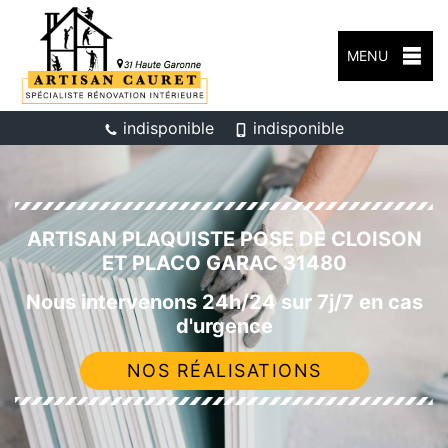
MENU
indisponible
indisponible
ARTISAN PLAQUISTE POSE DE CLOISON
ET PLACO GARAC 31480
Nous intervenons 24h/24 sur 7j/7 en cas
d'urgence
NOS RÉALISATIONS