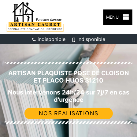
MENU
indisponible
indisponible
ARTISAN PLAQUISTE POSE DE CLOISON
ET PLACO HUOS 31210
Nous intervenons 24h/24 sur 7j/7 en cas
d'urgence
NOS RÉALISATIONS