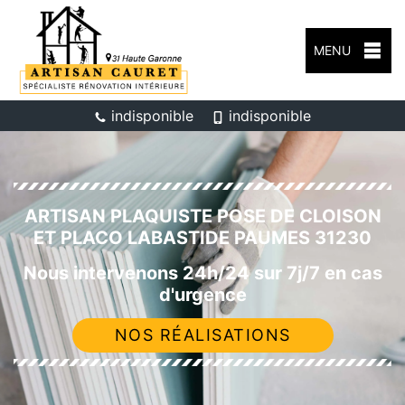
MENU
indisponible
indisponible
ARTISAN PLAQUISTE POSE DE CLOISON
ET PLACO LABASTIDE PAUMES 31230
Nous intervenons 24h/24 sur 7j/7 en cas
d'urgence
NOS RÉALISATIONS