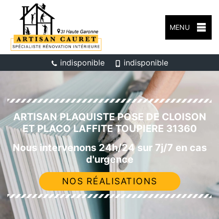
MENU
indisponible
indisponible
ARTISAN PLAQUISTE POSE DE CLOISON
ET PLACO LAFFITE TOUPIERE 31360
Nous intervenons 24h/24 sur 7j/7 en cas
d'urgence
NOS RÉALISATIONS