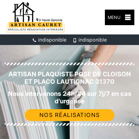
MENU
indisponible
indisponible
ARTISAN PLAQUISTE POSE DE CLOISON
ET PLACO LAUTIGNAC 31370
Nous intervenons 24h/24 sur 7j/7 en cas
d'urgence
NOS RÉALISATIONS