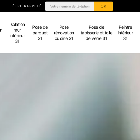
ÊTRE RAPPELÉ
Isolation
Pose de
Pose
Pose de
Peintre
en
mur
parquet
rénovation
tapisserie et toile
intérieur
intérieur
31
cuisine 31
de verre 31
31
31