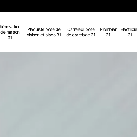
Rénovation
Plaquiste pose de
Carreleur pose
Plombier
Electrici
de maison
cloison et placo 31
de carrelage 31
31
31
31