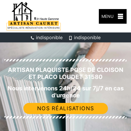
MENU
indisponible
indisponible
ARTISAN PLAQUISTE POSE DE CLOISON
ET PLACO LOUDET 31580
Nous intervenons 24h/24 sur 7j/7 en cas
d'urgence
NOS RÉALISATIONS