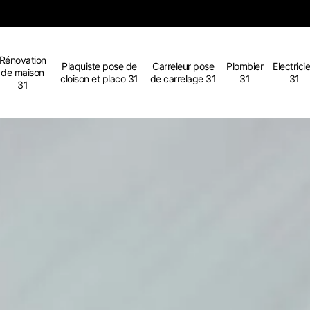
Rénovation
Plaquiste pose de
Carreleur pose
Plombier
Electrici
de maison
cloison et placo 31
de carrelage 31
31
31
31