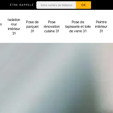
ÊTRE RAPPELÉ
Isolation
Pose de
Pose
Pose de
Peintre
en
mur
parquet
rénovation
tapisserie et toile
intérieur
intérieur
31
cuisine 31
de verre 31
31
31