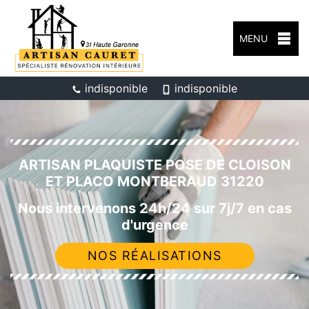
MENU
indisponible
indisponible
ARTISAN PLAQUISTE POSE DE CLOISON
ET PLACO MONTBERAUD 31220
Nous intervenons 24h/24 sur 7j/7 en cas
d'urgence
NOS RÉALISATIONS