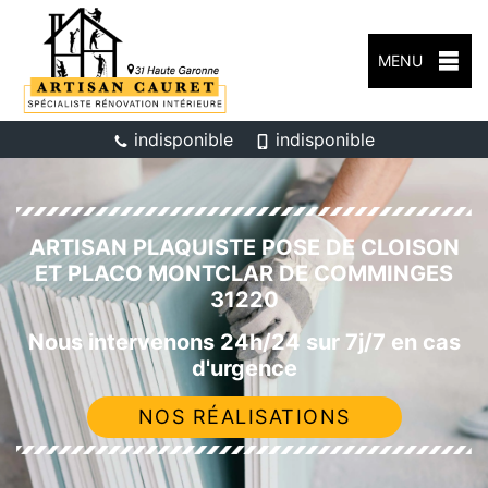
MENU
indisponible
indisponible
ARTISAN PLAQUISTE POSE DE CLOISON
ET PLACO MONTCLAR DE COMMINGES
31220
Nous intervenons 24h/24 sur 7j/7 en cas
d'urgence
NOS RÉALISATIONS