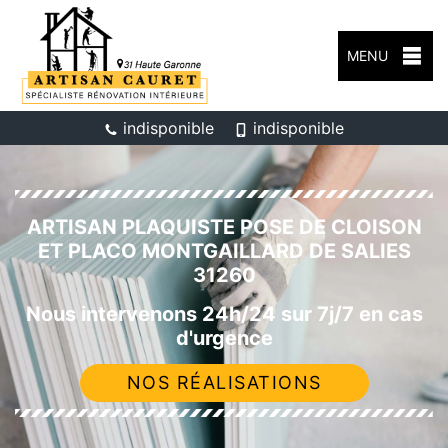
MENU
indisponible
indisponible
ARTISAN PLAQUISTE POSE DE CLOISON
ET PLACO MONTGAILLARD DE SALIES
31260
Nous intervenons 24h/24 sur 7j/7 en cas
d'urgence
NOS RÉALISATIONS