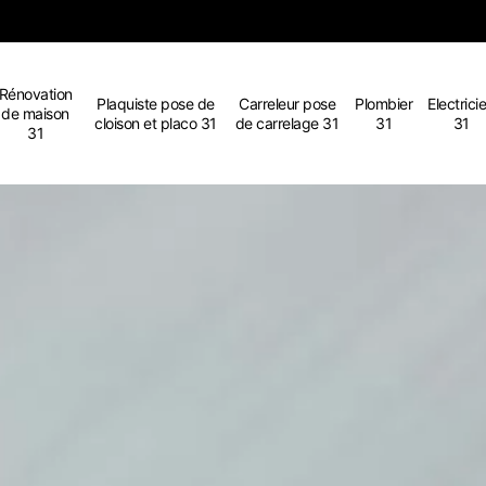
Rénovation
Plaquiste pose de
Carreleur pose
Plombier
Electrici
de maison
cloison et placo 31
de carrelage 31
31
31
31