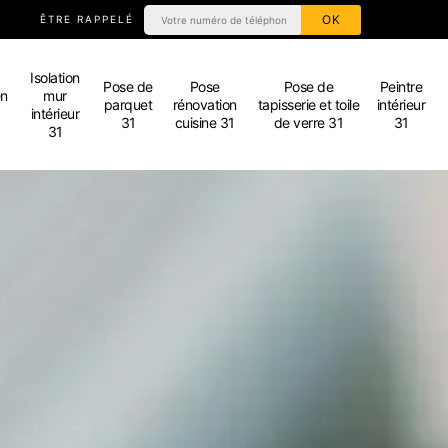
ÊTRE RAPPELÉ
Isolation
Pose de
Pose
Pose de
Peintre
en
mur
parquet
rénovation
tapisserie et toile
intérieur
intérieur
31
cuisine 31
de verre 31
31
31