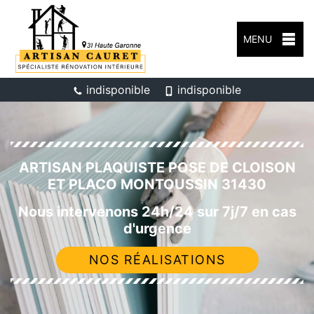
MENU
indisponible
indisponible
ARTISAN PLAQUISTE POSE DE CLOISON
ET PLACO MONTOUSSIN 31430
Nous intervenons 24h/24 sur 7j/7 en cas
d'urgence
NOS RÉALISATIONS