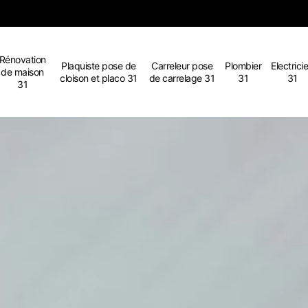
Rénovation
Plaquiste pose de
Carreleur pose
Plombier
Electrici
de maison
cloison et placo 31
de carrelage 31
31
31
31