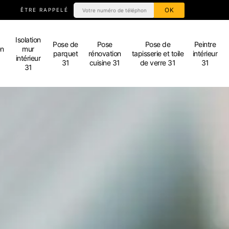
ÊTRE RAPPELÉ
Isolation
Pose de
Pose
Pose de
Peintre
en
mur
parquet
rénovation
tapisserie et toile
intérieur
intérieur
31
cuisine 31
de verre 31
31
31